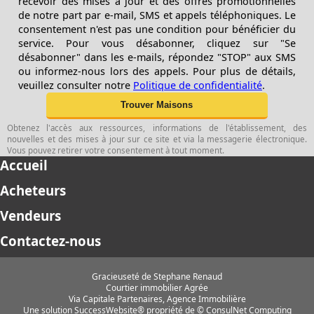
recevoir des mises à jour et des offres promotionnelles
de notre part par e-mail, SMS et appels téléphoniques. Le
consentement n'est pas une condition pour bénéficier du
service. Pour vous désabonner, cliquez sur "Se
désabonner" dans les e-mails, répondez "STOP" aux SMS
ou informez-nous lors des appels. Pour plus de détails,
veuillez consulter notre
Politique de confidentialité
.
Obtenez l'accès aux ressources, informations de l'établissement, des
nouvelles et des mises à jour sur ce site et via la messagerie électronique.
Vous pouvez retirer votre consentement à tout moment.
Accueil
Acheteurs
Vendeurs
Contactez-nous
Gracieuseté de Stephane Renaud
Courtier immobilier Agrée
Via Capitale Partenaires, Agence Immobilière
Une solution SuccessWebsite® propriété de © ConsulNet Computing