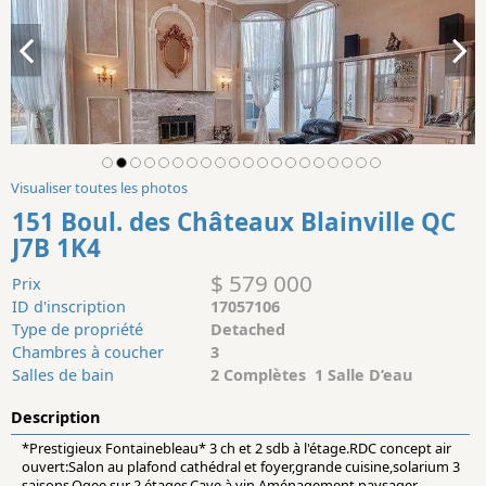
Visualiser toutes les photos
151 Boul. des Châteaux Blainville QC
J7B 1K4
$ 579 000
Prix
ID d'inscription
17057106
Type de propriété
Detached
Chambres à coucher
3
Salles de bain
2 Complètes 1 Salle D’eau
Description
*Prestigieux Fontainebleau* 3 ch et 2 sdb à l'étage.RDC concept air
ouvert:Salon au plafond cathédral et foyer,grande cuisine,solarium 3
saisons,Ogee sur 2 étages,Cave à vin.Aménagement paysager