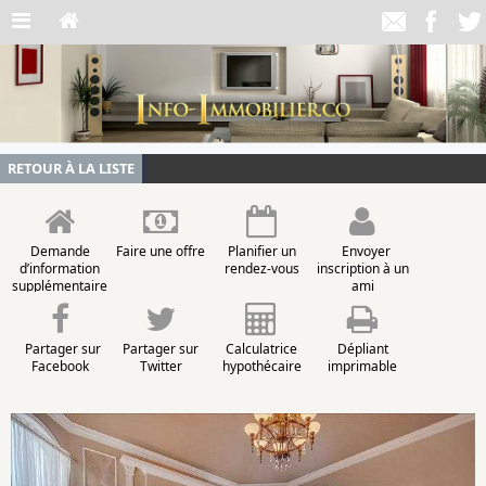
RETOUR À LA LISTE
Demande
Faire une offre
Planifier un
Envoyer
d’information
rendez-vous
inscription à un
supplémentaire
ami
Partager sur
Partager sur
Calculatrice
Dépliant
Facebook
Twitter
hypothécaire
imprimable