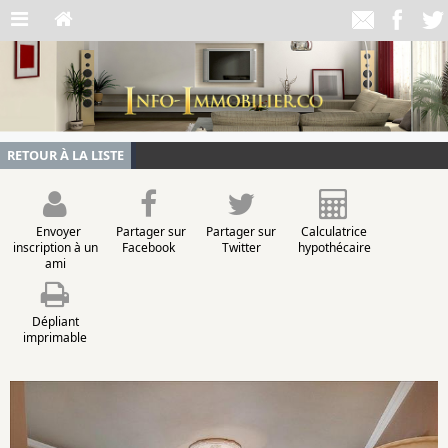
RETOUR À LA LISTE
Envoyer
Partager sur
Partager sur
Calculatrice
inscription à un
Facebook
Twitter
hypothécaire
ami
Dépliant
imprimable