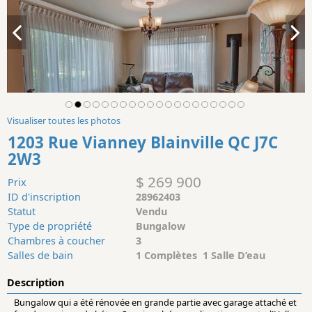
Visualiser toutes les photos
1203 Rue Vianney Blainville QC J7C
2W3
$ 269 900
Prix
ID d'inscription
28962403
Statut
Vendu
Type de propriété
Bungalow
Chambres à coucher
3
Salles de bain
1 Complètes 1 Salle D’eau
Description
Bungalow qui a été rénovée en grande partie avec garage attaché et