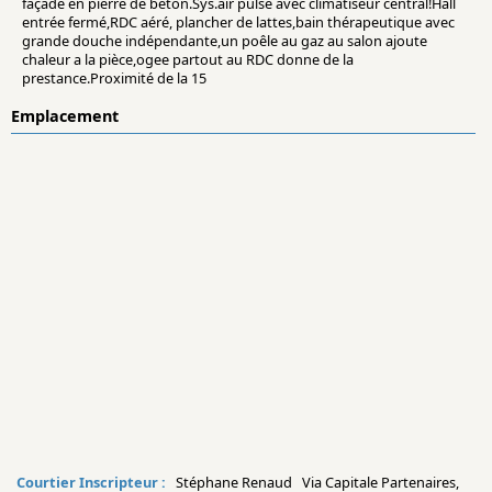
façade en pierre de béton.Sys.air pulsé avec climatiseur central!Hall
entrée fermé,RDC aéré, plancher de lattes,bain thérapeutique avec
grande douche indépendante,un poêle au gaz au salon ajoute
chaleur a la pièce,ogee partout au RDC donne de la
prestance.Proximité de la 15
Emplacement
Courtier Inscripteur :
Stéphane Renaud Via Capitale Partenaires,