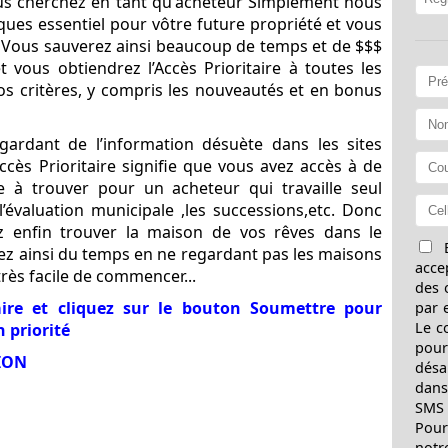
ous cherchez en tant qu'acheteur Simplement nous
tiques essentiel pour vôtre future propriété et vous
é. Vous sauverez ainsi beaucoup de temps et de $$$
 vous obtiendrez l’Accès Prioritaire à toutes les
os critères, y compris les nouveautés et en bonus
ardant de l’information désuète dans les sites
ccès Prioritaire signifie que vous avez accès à de
ile à trouver pour un acheteur qui travaille seul
’évaluation municipale ,les successions,etc. Donc
z enfin trouver la maison de vos rêves dans le
E
vez ainsi du temps en ne regardant pas les maisons
acce
 très facile de commencer...
des 
ire et cliquez sur le bouton Soumettre pour
par 
Le c
 priorité
pour
ION
désa
dans
SMS 
Pour
notr