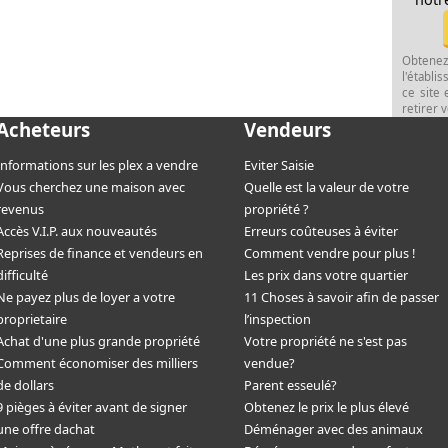
Obtenez
l'établi
ce site 
retirer
Acheteurs
Vendeurs
Informations sur les plex a vendre
Eviter Saisie
Vous cherchez une maison avec
Quelle est la valeur de votre
revenus
propriété ?
Accès V.I.P. aux nouveautés
Erreurs coûteuses à éviter
Reprises de finance et vendeurs en
Comment vendre pour plus !
difficulté
Les prix dans votre quartier
Ne payez plus de loyer a votre
11 Choses à savoir afin de passer
proprietaire
l’inspection
Achat d'une plus grande propriété
Votre propriété ne s'est pas
Comment économiser des milliers
vendue?
de dollars
Parent esseulé?
9 pièges à éviter avant de signer
Obtenez le prix le plus élevé
une offre dachat
Déménager avec des animaux